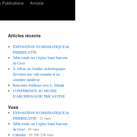
 Publications
Ami(e)s
Articles récents
EXPOSITION NUMISMATIQUE de
PIERRELATTE
Table ronde sur l’église Saint Sauveur
de Crest
À Albon, les fouilles archéologiques
dévoilent une villa romaine et un
cimetière médiéval
Rencontre-Dédicace avec L. Slimak
CONFÉRENCE AU MUSÉE
D’ARCHÉOLOGIE TRICASTINE
Vues
EXPOSITION NUMISMATIQUE de
PIERRELATTE
- 21 vues
Table ronde sur l’église Saint Sauveur
de Crest
- 19 vues
Calendar
- 10 500 236 vues