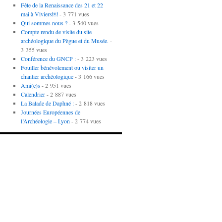
Fête de la Renaissance des 21 et 22
mai à Viviers￼
- 3 771 vues
Qui sommes nous ?
- 3 540 vues
Compte rendu de visite du site
archéologique du Pègue et du Musée.
-
3 355 vues
Conférence du GNCP :
- 3 223 vues
Fouiller bénévolement ou visiter un
chantier archéologique
- 3 166 vues
Ami(e)s
- 2 951 vues
Calendrier
- 2 887 vues
La Balade de Daphné :
- 2 818 vues
Journées Européennes de
l’Archéologie – Lyon
- 2 774 vues