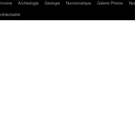
rimoine
Archéologie
Géologie
Numismatique
Galerie Photos
Nos
nfidentialité