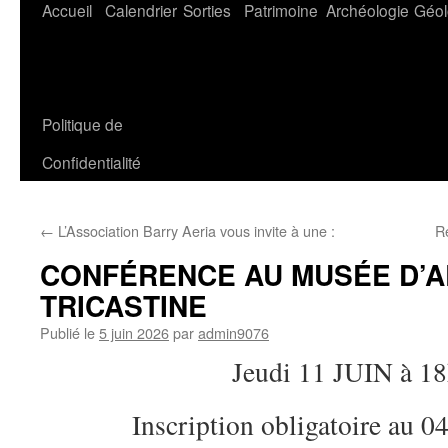
Aller
Accueil
Calendrier
Sorties
Patrimoine
Archéologie
Géol
au
contenu
Politique de
Confidentialité
←
L’Association Barry Aeria vous invite à une :
R
CONFÉRENCE AU MUSÉE D’
TRICASTINE
Publié le
5 juin 2026
par
admin9076
Jeudi 11 JUIN à 1
Inscription obligatoire au 0