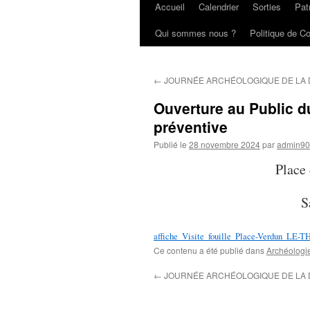
Accueil
Calendrier
Sorties
Pat
Aller
Qui sommes nous ?
Politique de Co
au
contenu
←
JOURNÉE ARCHÉOLOGIQUE DE LA
Ouverture au Public du
préventive
Publié le
28 novembre 2024
par
admin9
Place
S
affiche_Visite_fouille_Place-Verdun_LE-
Ce contenu a été publié dans
Archéologi
←
JOURNÉE ARCHÉOLOGIQUE DE LA