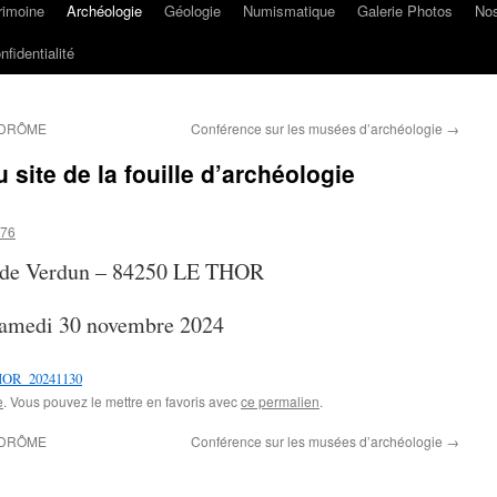
rimoine
Archéologie
Géologie
Numismatique
Galerie Photos
Nos
nfidentialité
 DRÔME
Conférence sur les musées d’archéologie
→
 site de la fouille d’archéologie
076
 de Verdun – 84250 LE THOR
amedi 30 novembre 2024
THOR_20241130
e
. Vous pouvez le mettre en favoris avec
ce permalien
.
 DRÔME
Conférence sur les musées d’archéologie
→