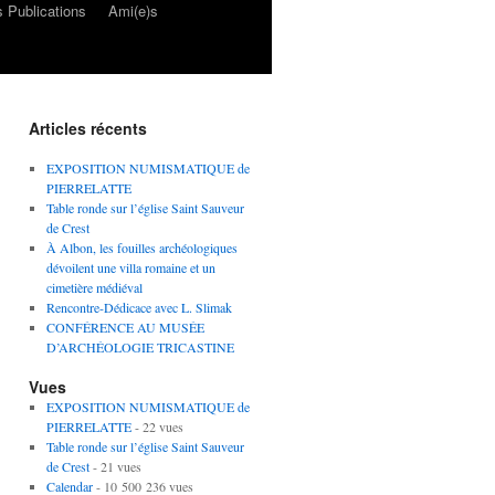
 Publications
Ami(e)s
Articles récents
EXPOSITION NUMISMATIQUE de
PIERRELATTE
Table ronde sur l’église Saint Sauveur
de Crest
À Albon, les fouilles archéologiques
dévoilent une villa romaine et un
cimetière médiéval
Rencontre-Dédicace avec L. Slimak
CONFÉRENCE AU MUSÉE
D’ARCHÉOLOGIE TRICASTINE
Vues
EXPOSITION NUMISMATIQUE de
PIERRELATTE
- 22 vues
Table ronde sur l’église Saint Sauveur
de Crest
- 21 vues
Calendar
- 10 500 236 vues