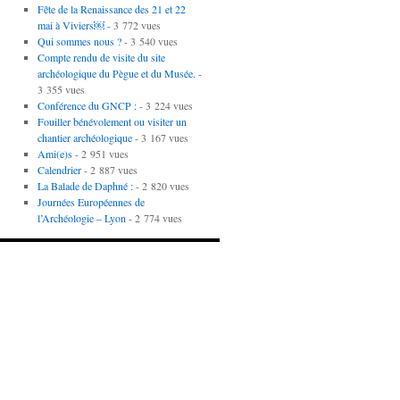
Fête de la Renaissance des 21 et 22
mai à Viviers￼
- 3 772 vues
Qui sommes nous ?
- 3 540 vues
Compte rendu de visite du site
archéologique du Pègue et du Musée.
-
3 355 vues
Conférence du GNCP :
- 3 224 vues
Fouiller bénévolement ou visiter un
chantier archéologique
- 3 167 vues
Ami(e)s
- 2 951 vues
Calendrier
- 2 887 vues
La Balade de Daphné :
- 2 820 vues
Journées Européennes de
l’Archéologie – Lyon
- 2 774 vues