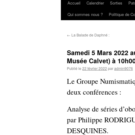
Accueil
Calendrier
Sorties
Pat
Aller
Qui sommes nous ?
Politique de Co
au
contenu
←
La Balade de Daphné :
Samedi 5 Mars 2022 a
Musée Calvet) à 10h0
Publié le
22 février 2022
par
admin9076
Le Groupe Numismatiqu
deux conférences :
Analyse de séries d’obo
par Philippe RODRIG
DESQUINES.