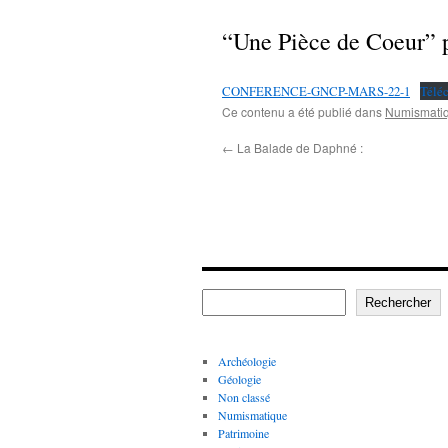
“Une Pièce de Coeur” 
CONFERENCE-GNCP-MARS-22-1
Téléc
Ce contenu a été publié dans
Numismati
←
La Balade de Daphné :
Rechercher
Archéologie
Géologie
Non classé
Numismatique
Patrimoine