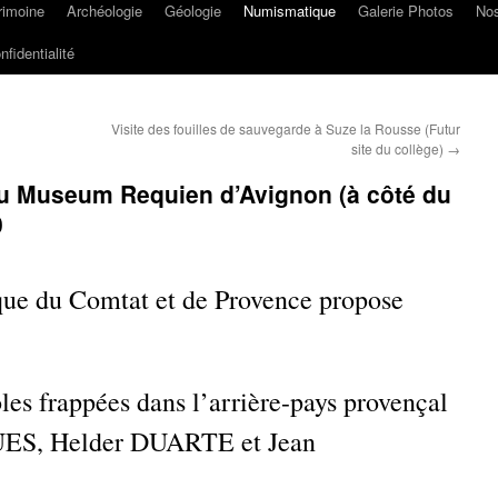
rimoine
Archéologie
Géologie
Numismatique
Galerie Photos
Nos
nfidentialité
Visite des fouilles de sauvegarde à Suze la Rousse (Futur
site du collège)
→
u Museum Requien d’Avignon (à côté du
0
e du Comtat et de Provence propose
les frappées dans l’arrière-pays provençal
UES, Helder DUARTE et Jean