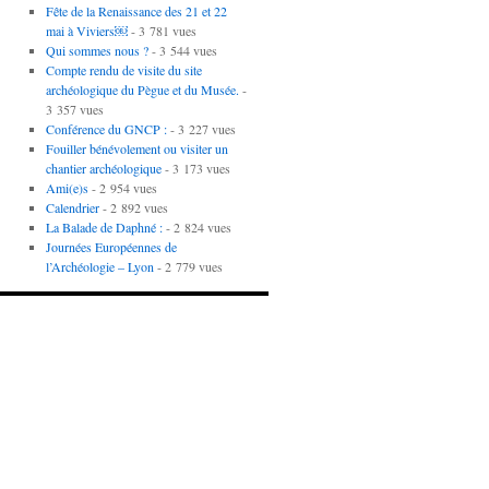
Fête de la Renaissance des 21 et 22
mai à Viviers￼
- 3 781 vues
Qui sommes nous ?
- 3 544 vues
Compte rendu de visite du site
archéologique du Pègue et du Musée.
-
3 357 vues
Conférence du GNCP :
- 3 227 vues
Fouiller bénévolement ou visiter un
chantier archéologique
- 3 173 vues
Ami(e)s
- 2 954 vues
Calendrier
- 2 892 vues
La Balade de Daphné :
- 2 824 vues
Journées Européennes de
l’Archéologie – Lyon
- 2 779 vues