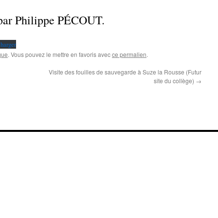
par Philippe PÉCOUT.
harger
que
. Vous pouvez le mettre en favoris avec
ce permalien
.
Visite des fouilles de sauvegarde à Suze la Rousse (Futur
site du collège)
→