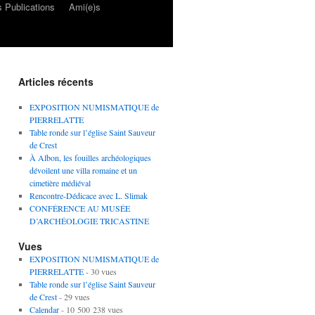
 Publications
Ami(e)s
Articles récents
EXPOSITION NUMISMATIQUE de
PIERRELATTE
Table ronde sur l’église Saint Sauveur
de Crest
À Albon, les fouilles archéologiques
dévoilent une villa romaine et un
cimetière médiéval
Rencontre-Dédicace avec L. Slimak
CONFÉRENCE AU MUSÉE
D’ARCHÉOLOGIE TRICASTINE
Vues
EXPOSITION NUMISMATIQUE de
PIERRELATTE
- 30 vues
Table ronde sur l’église Saint Sauveur
de Crest
- 29 vues
Calendar
- 10 500 238 vues