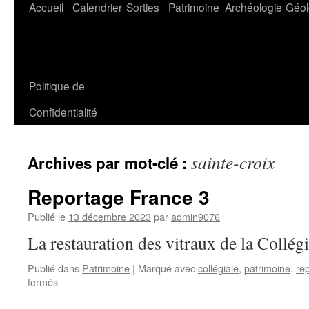
Aller
Accueil
Calendrier
Sorties
Patrimoine
Archéologie
Géol
au
contenu
Politique de
Confidentialité
sainte-croix
Archives par mot-clé :
Reportage France 3
Publié le
13 décembre 2023
par
admin9076
La restauration des vitraux de la Collégi
Publié dans
Patrimoine
|
Marqué avec
collégiale
,
patrimoine
,
re
sur
fermés
Reportage
France