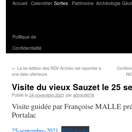
Aller
Accueil
Calendrier
Sorties
Patrimoine
Archéologie
Géol
au
contenu
Politique de
Confidentialité
←
La 6e édition des RDV Archéo est reportée à
Confére
une date ultérieure.
NI
Visite du vieux Sauzet le 25 
Publié le
24 novembre 2021
par
admin9076
Visite guidée par Françoise MALLE prés
Portalac
25-septembre-2021
Télécharger