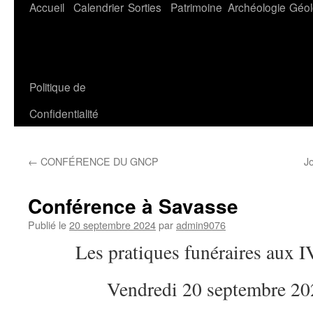
Aller
Accueil
Calendrier
Sorties
Patrimoine
Archéologie
Géol
au
contenu
Politique de
Confidentialité
←
CONFÉRENCE DU GNCP
J
Conférence à Savasse
Publié le
20 septembre 2024
par
admin9076
Les pratiques funéraires aux IV
Vendredi 20 septembre 20